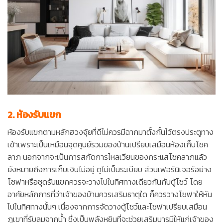
2. ห้องรับแขก
ห้องรับแขกตามหลักฮวงจุ้ยที่ดีไม่ควรมีฉากมาตั้งกั้นไว้ตรงประตูทาง
เข้าเพราะเป็นเหมือนจุดศูนย์รวมของบ้านเปรียบเสมือนห้องเก็บโชค
ลาภ นอกจากจะเป็นการสกัดการไหลเวียนของกระแสโชคลาภแล้ว
ยังหมายถึงการเก็บเงินไม่อยู่ ดูไม่เป็นระเบียบ ส่วนเฟอร์นิเจอร์อย่าง
โซฟาหรือชุดรับแขกควรจะวางไปในทิศทางเดียวกันกับตู้โชว์ โดย
อาศัยหลักการที่ว่าเจ้าของบ้านควรเสริมธาตุใด ก็ควรวางโซฟาให้หัน
ไปในทิศทางนั้นๆ เนื่องจากการจัดวางตู้โชว์และโซฟาเปรียบเสมือน
ภูเขาที่รับลมจากน้ำ ซึ่งเป็นพลังหยินที่จะช่วยเสริมบารมีให้แก่เจ้าของ