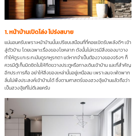
1. หน้าบ้านเปิดโล่ง โปร่งสบาย
แน่นอนครับเพราะหน้าบ้านนั้นเปรียบเสมือนที่ที่คอยเปิดรับพลังดีๆ เข้า
สู่ตัวบ้าน โดยเฉพาะเรื่องของโชคลาภ ดังนั้นไม่ควรมีสิ่งของมาวาง
ทำให้ดูระเกะระกะมันดูรกหูรกตา แต่หากจำเป็นต้องวางของจริงๆ ก็
ควรมีตู้เก็บมิดชิดไม่ให้กีดขวางประตูหรือทางเดินเข้าบ้าน และที่สำคัญ
อีกประการคือ อย่าให้สิ่งของเหล่านั้นอยู่เหนือลม เพราะลมจะพัดพาก
ลิ่นไม่พึงประสงค์เข้าบ้านได้ ซึ่งตามศาสตร์ของฮวงจุ้ยบ้านแล้วถือว่า
เป็นฮวงจุ้ยที่ไม่ดีเลยครับ