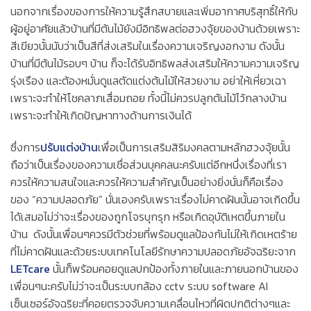
นอกจากเรื่องของการให้ความรู้สึกสบายและเพิ่มอากาศบริสุทธิ์ให้กับ
ผู้อยู่อาศัยแล้วบ้านที่มีต้นไม้ยังมีอิทธิพลต่อฮวงจุ้ยของบ้านด้วยเพราะ
สีเขียวนั้นนับว่าเป็นสีที่ส่งเสริมในเรื่องความเจริญงอกงาม ดังนั้น
บ้านที่มีต้นไม้รอบๆ บ้าน ก็จะได้รับอิทธิพลส่งเสริมให้ความความเจริญ
รุ่งเรือง และต้องหมั่นดูแลตัดแต่งต้นไม้ให้สวยงาม อย่าให้เหี่ยวเฉา
เพราะจะทำให้โชคลาภเสื่อมถอย ทั้งนี้ไม่ควรปลูกต้นไม้ไว้กลางบ้าน
เพราะจะทำให้เกิดปัญหาทางด้านการเงินได้
ซึ่งการ
ปรับแต่งบ้าน
เพื่อเป็นการเสริมสิริมงคลตามหลักฮวงจุ้ยนั้น
ถือว่าเป็นเรื่องของความเชื่อส่วนบุคคลนะครับแต่อีกหนึ่งเรื่องที่เรา
ควรให้ความสนใจและควรให้ความสำคัญเป็นอย่างยิ่งนั่นก็คือเรื่อง
ของ “ความปลอดภัย” นั่นเองครับเพราะเรื่องไม่คาดฝันนั้นอาจเกิดขึ้น
ได้เสมอไม่ว่าจะเรื่องของถูกโจรบุกรุก หรือเกิดอุบัติเหตขึ้นภายใน
บ้าน ดังนั้นเพื่อนๆควรมีตัวช่วยที่พร้อมดูแลป้องกันไม่ให้เกิดเหตร้าย
ที่ไม่คาดฝันและด้วยระบบเทคโนโลยีรักษาความปลอดภัยอัจฉริยะจาก
LETcare
นั้นก็พร้อมคอยดูแลปกป้องทั้งภายในและภายนอกบ้านของ
เพื่อนๆนะครับไม่ว่าจะเป็นระบบกล้อง cctv ระบบ software AI
เซ็นเซอร์อัจฉริยะที่คอยตรวจจับความเคลื่อนไหวที่ผิดปกติต่างๆและ