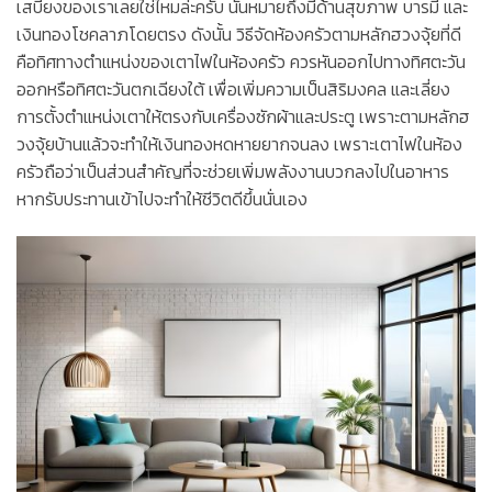
เสบียงของเราเลยใช่ไหมล่ะครับ นั่นหมายถึงมีด้านสุขภาพ บารมี และ
เงินทองโชคลาภโดยตรง ดังนั้น วิธีจัดห้องครัวตามหลักฮวงจุ้ยที่ดี
คือทิศทางตำแหน่งของเตาไฟในห้องครัว ควรหันออกไปทางทิศตะวัน
ออกหรือทิศตะวันตกเฉียงใต้ เพื่อเพิ่มความเป็นสิริมงคล และเลี่ยง
การตั้งตำแหน่งเตาให้ตรงกับเครื่องซักผ้าและประตู เพราะตามหลักฮ
วงจุ้ยบ้านแล้วจะทำให้เงินทองหดหายยากจนลง เพราะเตาไฟในห้อง
ครัวถือว่าเป็นส่วนสำคัญที่จะช่วยเพิ่มพลังงานบวกลงไปในอาหาร
หากรับประทานเข้าไปจะทำให้ชีวิตดีขึ้นนั่นเอง