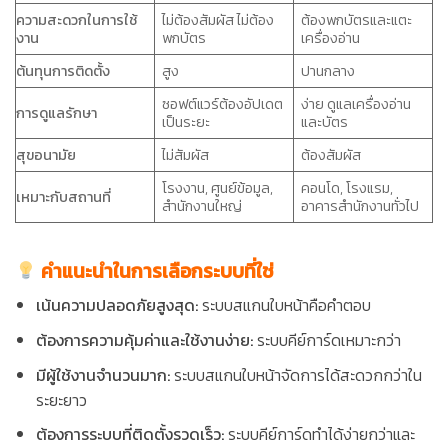
ความสะดวกในการใช้
ไม่ต้องสัมผัส ไม่ต้อง
ต้องพกบัตรและแตะ
งาน
พกบัตร
เครื่องอ่าน
ต้นทุนการติดตั้ง
สูง
ปานกลาง
ซอฟต์แวร์ต้องอัปเดต
ง่าย ดูแลเครื่องอ่าน
การดูแลรักษา
เป็นระยะ
และบัตร
สุขอนามัย
ไม่สัมผัส
ต้องสัมผัส
โรงงาน, ศูนย์ข้อมูล,
คอนโด, โรงแรม,
เหมาะกับสถานที่
สำนักงานใหญ่
อาคารสำนักงานทั่วไป
คำแนะนำในการเลือกระบบที่ใช่
เน้นความปลอดภัยสูงสุด:
ระบบสแกนใบหน้าคือคำตอบ
ต้องการความคุ้มค่าและใช้งานง่าย:
ระบบคีย์การ์ดเหมาะกว่า
มีผู้ใช้งานจำนวนมาก:
ระบบสแกนใบหน้าจัดการได้สะดวกกว่าใน
ระยะยาว
ต้องการระบบที่ติดตั้งรวดเร็ว:
ระบบคีย์การ์ดทำได้ง่ายกว่าและ