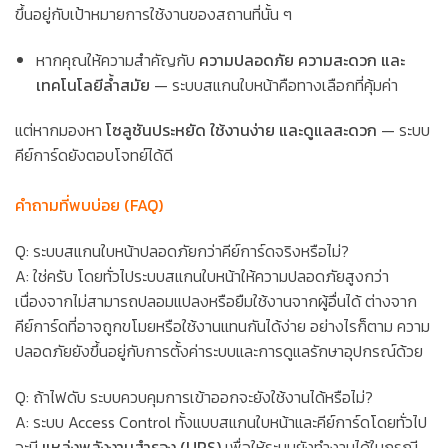
ขึ้นอยู่กับเป้าหมายการใช้งานของสถานที่นั้น ๆ
หากคุณให้ความสำคัญกับ
ความปลอดภัย ความสะดวก และ
เทคโนโลยีล้ำสมัย
— ระบบสแกนใบหน้าคือทางเลือกที่คุ้มค่า
แต่หากมองหา
โซลูชันประหยัด ใช้งานง่าย และดูแลสะดวก
— ระบบ
คีย์การ์ดยังตอบโจทย์ได้ดี
คำถามที่พบบ่อย (FAQ)
Q: ระบบสแกนใบหน้าปลอดภัยกว่าคีย์การ์ดจริงหรือไม่?
A: ใช่ครับ โดยทั่วไประบบสแกนใบหน้าให้ความปลอดภัยสูงกว่า
เนื่องจากไม่สามารถปลอมแปลงหรือยืมใช้งานจากผู้อื่นได้ ต่างจาก
คีย์การ์ดที่อาจถูกขโมยหรือใช้งานแทนกันได้ง่าย อย่างไรก็ตาม ความ
ปลอดภัยยังขึ้นอยู่กับการตั้งค่าระบบและการดูแลรักษาอุปกรณ์ด้วย
Q: ถ้าไฟดับ ระบบควบคุมการเข้าออกจะยังใช้งานได้หรือไม่?
A: ระบบ Access Control ทั้งแบบสแกนใบหน้าและคีย์การ์ดโดยทั่วไป
จะมี
แหล่งพลังงานสำรอง (UPS)
เพื่อให้ระบบยังทำงานได้ในกรณี