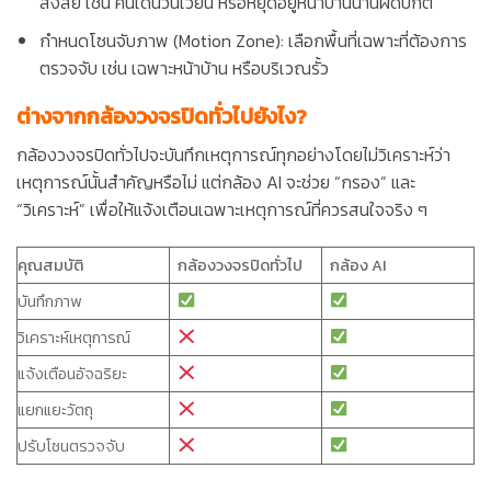
สงสัย เช่น คนเดินวนเวียน หรือหยุดอยู่หน้าบ้านนานผิดปกติ
กำหนดโซนจับภาพ (Motion Zone): เลือกพื้นที่เฉพาะที่ต้องการ
ตรวจจับ เช่น เฉพาะหน้าบ้าน หรือบริเวณรั้ว
ต่างจากกล้องวงจรปิดทั่วไปยังไง?
กล้องวงจรปิดทั่วไปจะบันทึกเหตุการณ์ทุกอย่างโดยไม่วิเคราะห์ว่า
เหตุการณ์นั้นสำคัญหรือไม่ แต่กล้อง AI จะช่วย “กรอง” และ
“วิเคราะห์” เพื่อให้แจ้งเตือนเฉพาะเหตุการณ์ที่ควรสนใจจริง ๆ
คุณสมบัติ
กล้องวงจรปิดทั่วไป
กล้อง AI
บันทึกภาพ
วิเคราะห์เหตุการณ์
แจ้งเตือนอัจฉริยะ
แยกแยะวัตถุ
ปรับโซนตรวจจับ