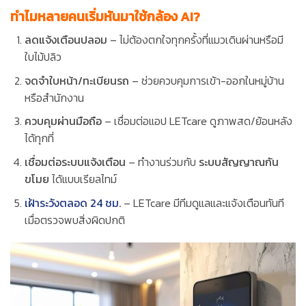
ทำไมหลายคนเริ่มหันมาใช้กล้อง AI?
ลดแจ้งเตือนปลอม
– ไม่ต้องตกใจทุกครั้งที่แมวเดินผ่านหรือมี
ใบไม้ปลิว
จดจำใบหน้า/ทะเบียนรถ
– ช่วยควบคุมการเข้า-ออกในหมู่บ้าน
หรือสำนักงาน
ควบคุมผ่านมือถือ
– เชื่อมต่อแอป LETcare ดูภาพสด/ย้อนหลัง
ได้ทุกที่
เชื่อมต่อระบบแจ้งเตือน
– ทำงานร่วมกับ
ระบบสัญญาณกัน
ขโมย
ได้แบบเรียลไทม์
เฝ้าระวังตลอด 24 ชม
.
– LETcare มีทีมดูแลและแจ้งเตือนทันที
เมื่อตรวจพบสิ่งผิดปกติ