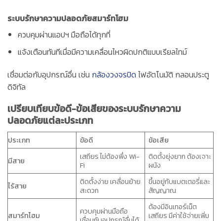
ระบบรักษาความปลอดภัยสมาร์ทโฮม
ควบคุมผ่านแอปฯ มือถือได้ทุกที่
แจ้งเตือนทันทีเมื่อมีความเคลื่อนไหวผิดปกติแบบเรียลไทม์
เชื่อมต่อกับอุปกรณ์อื่น เช่น
กล้องวงจรปิด
ไฟอัตโนมัติ กลอนประตู
ดิจิทัล
เปรียบเทียบข้อดี-ข้อเสียของระบบรักษาความ
ปลอดภัยแต่ละประเภท
ประเภท
ข้อดี
ข้อเสีย
เสถียร ไม่ต้องพึ่ง Wi-
ติดตั้งยุ่งยาก ต้องเจาะ
มีสาย
Fi
ผนัง
ติดตั้งง่าย เคลื่อนย้าย
ขึ้นอยู่กับแบตเตอรี่และ
ไร้สาย
สะดวก
สัญญาณ
ต้องมีอินเทอร์เน็ต
ควบคุมผ่านมือถือ
สมาร์ทโฮม
เสถียร มีค่าใช้จ่ายเพิ่ม
เชื่อมกับอุปกรณ์อื่นได้