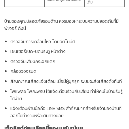
เติม
บ้านของคุณปลอดภัยรอบด้าน ควรมองหาระบบความปลอดภัยที่มี
ฟีเจอร์ ดังนี้
ตรวจจับการเคลื่อนไหว โดยอัตโนมัติ
เซนเซอร์เปิด-ปิดประตู หน้าต่าง
ตรวจจับเสียงกระจกแตก
กล้องวงจรปิด
สัญญาณเสียงแจ้งเตือน เมื่อมีผู้บุกรุก ระบบจะส่งเสียงดังทันที
ไฟแฟลช ไฟกะพริบ ใช้แจ้งเตือนร่วมกับเสียง ทำให้คนในบ้านรับรู้
ได้ง่าย
แจ้งเตือนผ่านมือถือ LINE SMS สำคัญมากสำหรับเจ้าของบ้านที่
ออกไปทำงานหรือเดินทางบ่อย
เช็กลิสต์ก่อนเลือกซื้อระบบกันขโมย