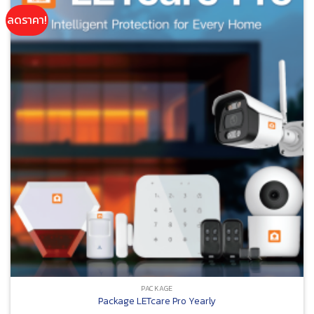
ลดราคา!
PACKAGE
Package LETcare Pro Yearly