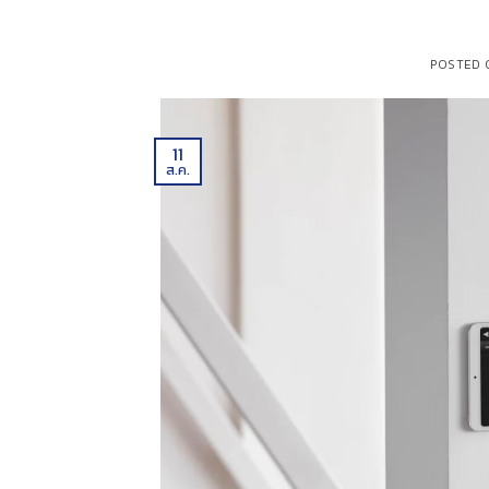
POSTED
11
ส.ค.