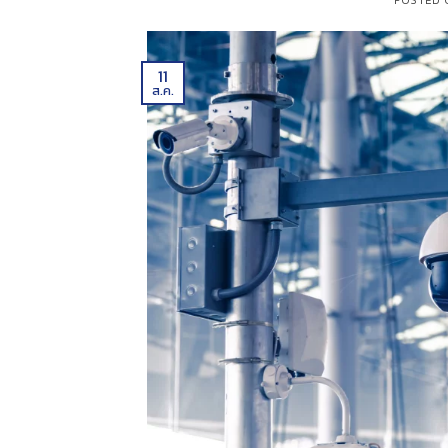
11
ส.ค.