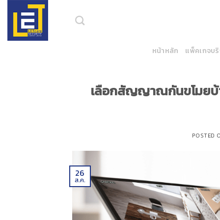
Skip
to
content
หน้าหลัก
แพ็คเกจบร
เลือกสัญญาณกันขโมยบ้า
POSTED 
26
ส.ค.