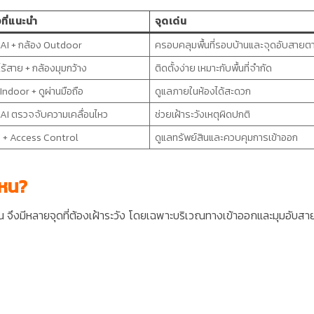
ที่แนะนำ
จุดเด่น
 AI + กล้อง Outdoor
ครอบคลุมพื้นที่รอบบ้านและจุดอับสายต
ร้สาย + กล้องมุมกว้าง
ติดตั้งง่าย เหมาะกับพื้นที่จำกัด
Indoor + ดูผ่านมือถือ
ดูแลภายในห้องได้สะดวก
 AI ตรวจจับความเคลื่อนไหว
ช่วยเฝ้าระวังเหตุผิดปกติ
+ Access Control
ดูแลทรัพย์สินและควบคุมการเข้าออก
ไหน?
อื่น จึงมีหลายจุดที่ต้องเฝ้าระวัง โดยเฉพาะบริเวณทางเข้าออกและมุมอับส