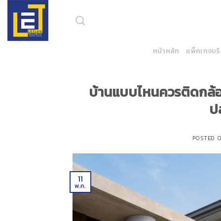
Skip
to
content
หน้าหลัก
แพ็คเกจบร
บ้านแบบไหนควรติดกล้อง
ป
POSTED 
11
พ.ค.