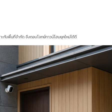
าะกับพื้นที่จำกัด จึงตอบโจทย์ทาวน์โฮมยุคใหม่ได้ดี