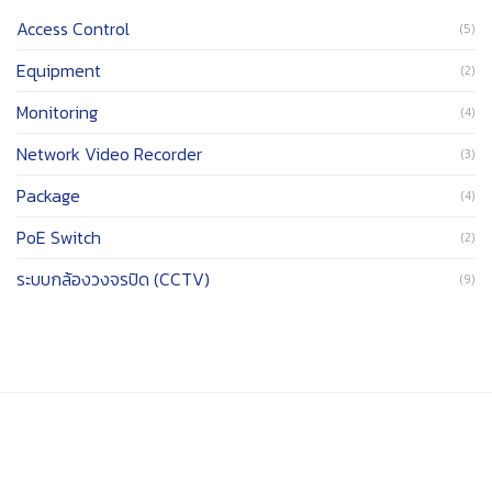
Access Control
(5)
Equipment
(2)
Monitoring
(4)
Network Video Recorder
(3)
Package
(4)
PoE Switch
(2)
ระบบกล้องวงจรปิด (CCTV)
(9)