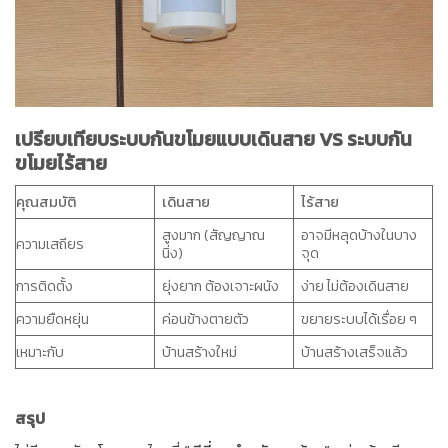
เปรียบเทียบระบบกันขโมยแบบเดินสาย VS ระบบกัน
ขโมยไร้สาย
คุณสมบัติ
เดินสาย
ไร้สาย
สูงมาก (สัญญาณ
อาจมีหลุดบ้างในบาง
ความเสถียร
นิ่ง)
จุด
การติดตั้ง
ยุ่งยาก ต้องเจาะผนัง
ง่าย ไม่ต้องเดินสาย
ความยืดหยุ่น
ค่อนข้างตายตัว
ขยายระบบได้เรื่อย ๆ
เหมาะกับ
บ้านสร้างใหม่
บ้านสร้างเสร็จแล้ว
สรุป