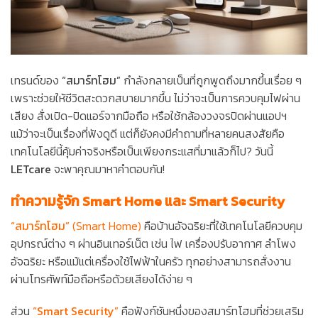
เทรนด์ของ
“สมาร์ทโฮม”
กำลังกลายเป็นที่ถูกพูดถึงมากขึ้นเรื่อย ๆ
เพราะช่วยให้ชีวิตสะดวกสบายมากขึ้น ไม่ว่าจะเป็นการควบคุมไฟผ่าน
เสียง สั่งเปิด-ปิดแอร์จากมือถือ หรือใช้กล้องวงจรปิดผ่านแอปฯ
แม้ว่าจะเป็นเรื่องที่ฟังดูดี แต่ก็ยังคงมีคำถามที่หลายคนสงสัยคือ
เทคโนโลยีนี้คุ้มค่าจริงหรือเป็นเพียงกระแสที่มาแล้วก็ไป? วันนี้
LETcare
จะพาคุณมาหาคำตอบกัน!
ทำความรู้จัก Smart Home และ Smart Security
“สมาร์ทโฮม”
(Smart Home)
คือบ้านอัจฉริยะที่ใช้เทคโนโลยีควบคุม
อุปกรณ์ต่าง ๆ ผ่านอินเทอร์เน็ต เช่น ไฟ เครื่องปรับอากาศ ลำโพง
อัจฉริยะ หรือแม้แต่เครื่องใช้ไฟฟ้าในครัว ทุกอย่างสามารถสั่งงาน
ผ่านโทรศัพท์มือถือหรือด้วยเสียงได้ง่าย ๆ
ส่วน
“Smart Security”
คือฟังก์ชันหนึ่งของสมาร์ทโฮมที่ช่วยเสริม