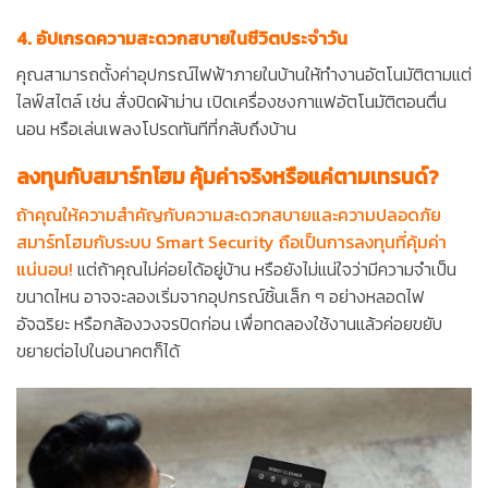
4. อัปเกรดความสะดวกสบายในชีวิตประจำวัน
คุณสามารถตั้งค่าอุปกรณ์ไฟฟ้าภายในบ้านให้ทำงานอัตโนมัติตามแต่
ไลฟ์สไตล์ เช่น สั่งปิดผ้าม่าน เปิดเครื่องชงกาแฟอัตโนมัติตอนตื่น
นอน หรือเล่นเพลงโปรดทันทีที่กลับถึงบ้าน
ลงทุนกับสมาร์ทโฮม คุ้มค่าจริงหรือแค่ตามเทรนด์?
ถ้าคุณให้ความสำคัญกับความสะดวกสบายและความปลอดภัย
สมาร์ทโฮมกับระบบ Smart Security ถือเป็นการลงทุนที่คุ้มค่า
แน่นอน!
แต่ถ้าคุณไม่ค่อยได้อยู่บ้าน หรือยังไม่แน่ใจว่ามีความจำเป็น
ขนาดไหน อาจจะลองเริ่มจากอุปกรณ์ชิ้นเล็ก ๆ อย่างหลอดไฟ
อัจฉริยะ หรือกล้องวงจรปิดก่อน เพื่อทดลองใช้งานแล้วค่อยขยับ
ขยายต่อไปในอนาคตก็ได้