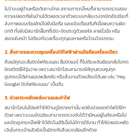
ไม่ว่าจะอยู่บ้านหรือเดินทางไกล สถานการณ์ไหนก็สามารถตรวจสอบ
ความปลอดภัยในบ้านได้ตลอดเวลาด้วยระบบกล้องวงจรปิดอัจฉริยะที่
ส่งภาพแบบเรียลไทม์ไปยังมือถือ และแจ้งเตือนทันทีเมื่อพบความผิด
ปกติ ทั้งยังมีสมาร์ทล็อกที่เปิด-ปิดประตูด้วยรหัส ลายนิ้วมือ หรือ
สแกนใบหน้า ไม่ต้องกังวลเรื่องกุญแจหายหรือโดนโจรกรรม
2. สั่งการและควบคุมเครื่องใช้ไฟฟ้าผ่านมือถือเครื่องเดียว
ถึงแม้คุณจะลืมปิดไฟห้องนอน ลืมปิดแอร์ ก็ไม่ต้องเดินย้อนกลับไปกด
ปิดสวิตช์ให้วุ่นวาย เพราะสมาร์ทโฮมสามารถให้คุณควบคุมทุก
อุปกรณ์ได้ผ่านแอปพลิเคชัน หรือสั่งงานด้วยเสียงได้เลย เช่น “Hey
Google! ปิดไฟห้องนอน” เป็นต้น
3. ช่วยประหยัดพลังงานและค่าไฟ
สมาร์ทโฮมไม่ใช่แค่ทำให้บ้านดูไฮเทคเท่านั้น แต่ยังช่วยลดค่าไฟได้อีก
ด้วย! เพราะระบบอัจฉริยะสามารถตรวจจับได้ว่ามีคนอยู่ในห้องหรือไม่
และปิดอุปกรณ์ไฟฟ้าได้อัตโนมัติเมื่อไม่มีการใช้งาน ทำให้ช่วยประหยัด
เงินในกระเป๋าแล้วยังเป็นมิตรกับสิ่งแวดล้อมอีกด้วย